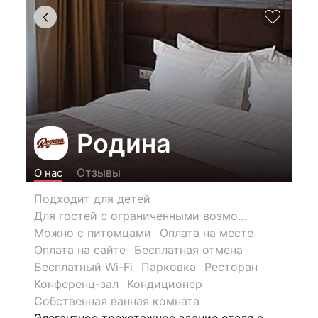
Родина
Отзывы
О нас
Подходит для детей
Для гостей с ограниченными возможностями
Можно с питомцами
Оплата на месте
Оплата на сайте
Бесплатная отмена
Бесплатный Wi-Fi
Парковка
Ресторан
Конференц-зал
Кондиционер
Собственная ванная комната