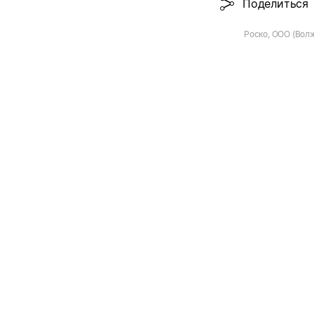
Поделиться
Роско, ООО (Вол