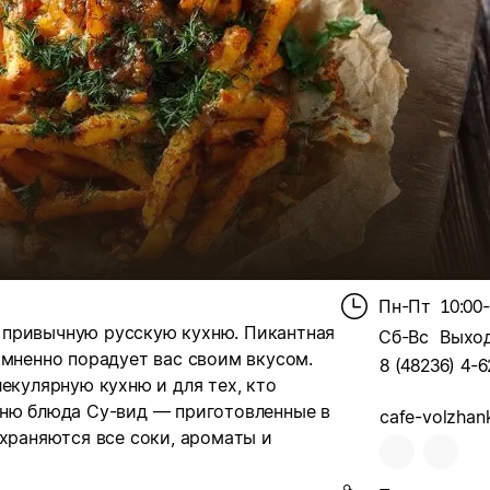
Пн-Пт
10:00
 привычную русскую кухню. Пикантная
Сб-Вс
Выхо
омненно порадует вас своим вкусом.
8 (48236) 4-6
екулярную кухню и для тех, кто
еню блюда Су-вид — приготовленные в
cafe-volzhank
охраняются все соки, ароматы и