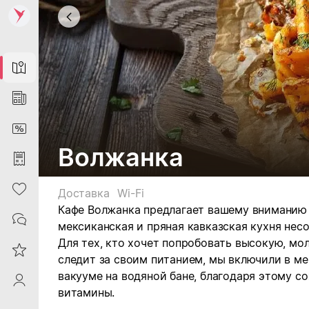
Map
News
DiscountCard
Волжанка
Purchases
Heart
Доставка
Wi-Fi
Кафе Волжанка предлагает вашему вниманию
Contacts
мексиканская и пряная кавказская кухня нес
Для тех, кто хочет попробовать высокую, мол
Reviews
следит за своим питанием, мы включили в м
вакууме на водяной бане, благодаря этому с
ProfileSaby
витамины.