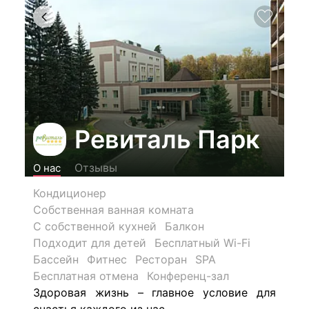
Ревиталь Парк
Отзывы
О нас
Кондиционер
Собственная ванная комната
С собственной кухней
Балкон
Подходит для детей
Бесплатный Wi-Fi
Бассейн
Фитнес
Ресторан
SPA
Бесплатная отмена
Конференц-зал
Здоровая жизнь – главное условие для