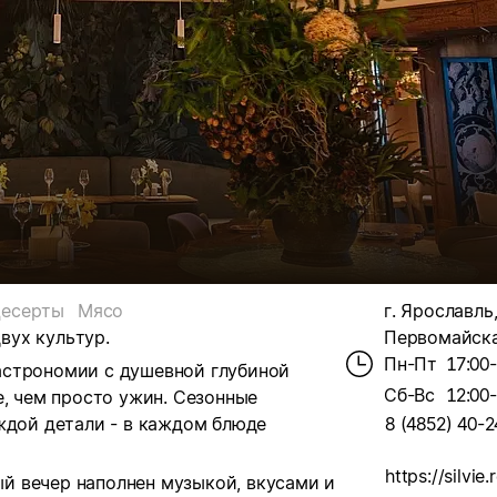
есерты
Мясо
г. Ярославль,
двух культур.
Первомайская
Пн-Пт
17:00
астрономии с душевной глубиной
Сб-Вс
12:00
е, чем просто ужин. Сезонные
ждой детали - в каждом блюде
8 (4852) 40-2
https://silvie.
дый вечер наполнен музыкой, вкусами и