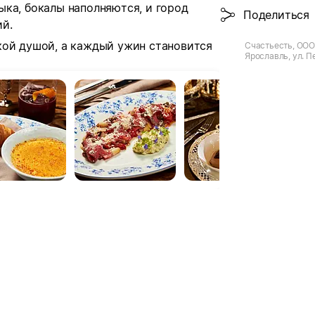
ыка, бокалы наполняются, и город
Поделиться
й.
кой душой, а каждый ужин становится
Счастьесть, ООО (
Ярославль, ул. 