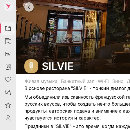
Map
News
DiscountCard
SILVIE
Purchases
Heart
Живая музыка
Банкетный зал
Wi-Fi
Вино
Д
В основе ресторана "SILVIE" - тонкий диалог 
Contacts
Мы объединили изысканность французской г
русских вкусов, чтобы создать нечто больше
Reviews
продукты, авторская подача и внимание к ка
чувствуется история и характер.
ProfileSaby
Праздники в "SILVIE" - это время, когда каж