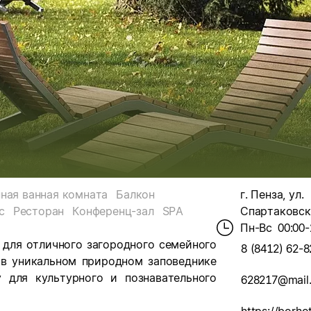
ная ванная комната
Балкон
г. Пенза, ул.
с
Ресторан
Конференц-зал
SPA
Спартаковска
Пн-Вс
00:00-
 для отличного загородного семейного
8 (8412) 62-8
 в уникальном природном заповеднике
 для культурного и познавательного
628217@mail.