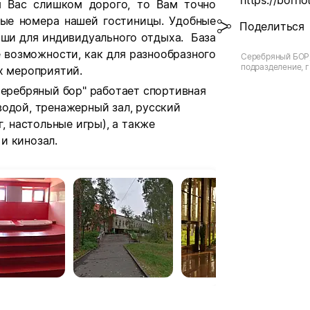
https://borho
я Вас слишком дорого, то Вам точно
ные номера нашей гостиницы. Удобные
Поделиться
оши для индивидуального отдыха. База
 возможности, как для разнообразного
Серебряный БОР
подразделение, г.
х мероприятий.
Спартаковская
Серебряный бор" работает спортивная
водой, тренажерный зал, русский
г, настольные игры), а также
и кинозал.