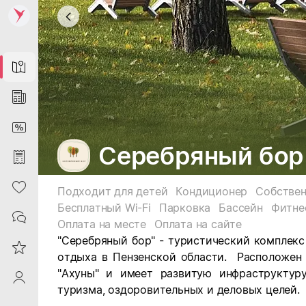
Map
News
DiscountCard
Серебряный бор
Purchases
Heart
Подходит для детей
Кондиционер
Собствен
Бесплатный Wi-Fi
Парковка
Бассейн
Фитне
Contacts
Оплата на месте
Оплата на сайте
"Серебряный бор" - туристический комплекс
Reviews
отдыха в Пензенской области. Расположен
"Ахуны" и имеет развитую инфраструктуру
ProfileSaby
туризма, оздоровительных и деловых целей.