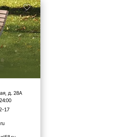
я, д. 28А
24:00
2-17
ru