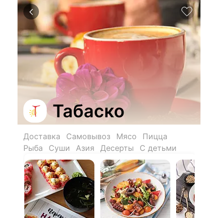
Табаско
Доставка
Самовывоз
Мясо
Пицца
Рыба
Суши
Азия
Десерты
С детьми