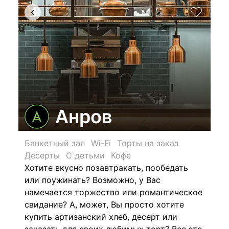
Анров
Банкетный зал
Wi-Fi
Торты на заказ
Десерты
С детьми
Кофе
Хотите вкусно позавтракать, пообедать
или поужинать? Возможно, у Вас
намечается торжество или романтическое
свидание? А, может, Вы просто хотите
купить артизанский хлеб, десерт или