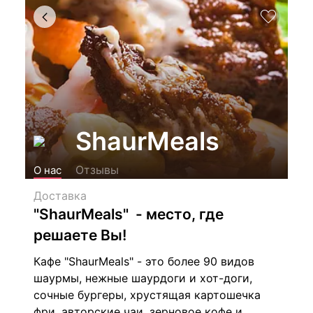
ShaurMeals
Отзывы
О нас
Доставка
"ShaurMeals" - место, где
решаете Вы!
Кафе "ShaurMeals" - это более 90 видов
шаурмы, нежные шаурдоги и хот-доги,
сочные бургеры, хрустящая картошечка
фри, авторские чаи, зерновое кофе и