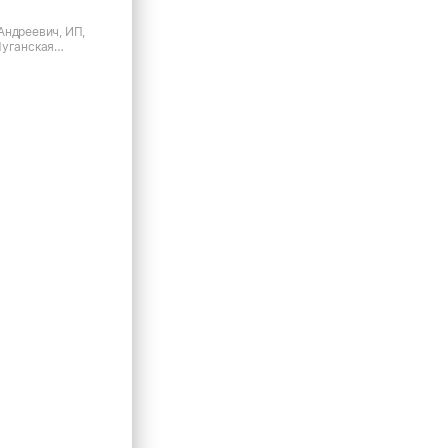
Андреевич, ИП,
Луганская
гт. Родаково, кв-