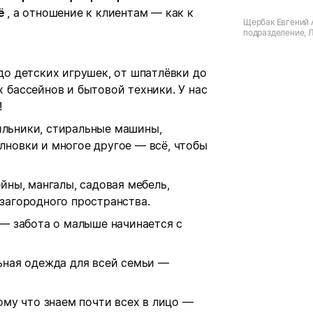
ё
, а отношение к клиентам — как к
Щербак Евгений 
подразделение, 
Народная респ., п
л Ленина, д.19
 до детских игрушек, от шпатлёвки до
 бассейнов и бытовой техники. У нас
!
ильники, стиральные машины,
лновки и многое другое — всё, чтобы
йны, мангалы, садовая мебель,
загородного пространства.
 — забота о малыше начинается с
льная одежда для всей семьи —
ому что знаем почти всех в лицо —