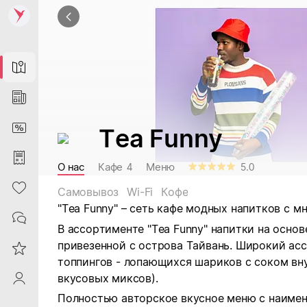
Map
News
DiscountCard
Tea Funny
Purchases
О нас
Кафе
Меню
4
5.0
Heart
Самовывоз
Wi-Fi
Кофе
"Tea Funny" – сеть кафе модных напитков с 
Contacts
В ассортименте "Tea Funny" напитки на основ
привезенной с острова Тайвань. Широкий ас
Reviews
топпингов - лопающихся шариков с соком вн
вкусовых миксов).
ProfileSaby
Полностью авторское вкусное меню с наимен