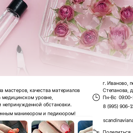
г. Иваново, п
ма мастеров, качества материалов
Степанова, д
а медицинском уровне,
Пн-Вс
09:00-
и непринужденной обстановки.
8 (995) 906-1
твенным маникюром и педикюром!
scandinaviana
Поделиться