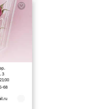
ер.
. 3
21:00
5-68
il.ru