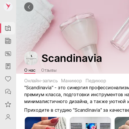
Map
News
DiscountCard
Scandinavia
Purchases
О нас
Отзывы
Heart
Онлайн-запись
Маникюр
Педикюр
"Scandinavia"
- это синергия профессионализ
Contacts
премиум класса, подготовки инструментов н
минималистичного дизайна, а также уютной 
Reviews
Приходите в студию "Scandinavia" за качес
ProfileSaby