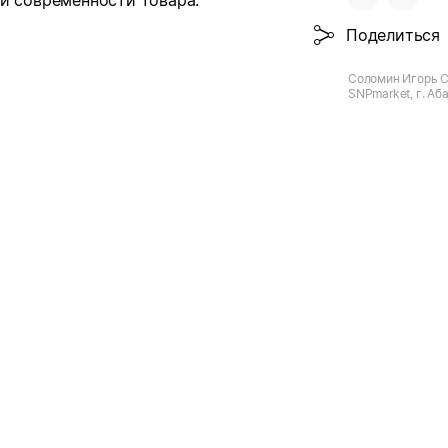
и современности товара.
Поделиться
Соломин Игорь С
SNPmarket, г. Аб