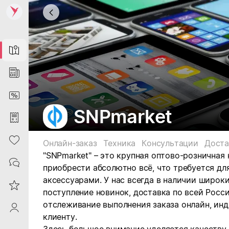
Map
News
DiscountCard
SNPmarket
Purchases
Heart
Онлайн-заказ
Техника
Консультации
Доста
"SNPmarket" – это крупная оптово-розничная
Contacts
приобрести абсолютно всё, что требуется дл
аксессуарами. У нас всегда в наличии широк
Reviews
поступление новинок, доставка по всей Росс
отслеживание выполнения заказа онлайн, ин
ProfileSaby
клиенту.