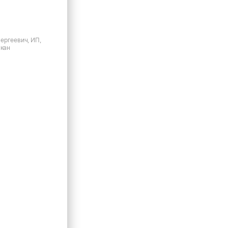
ергеевич, ИП,
акан