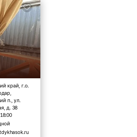
й край, г.о.
одар,
й п., ул.
, д. 38
-18:00
дной
otdykhasok.ru