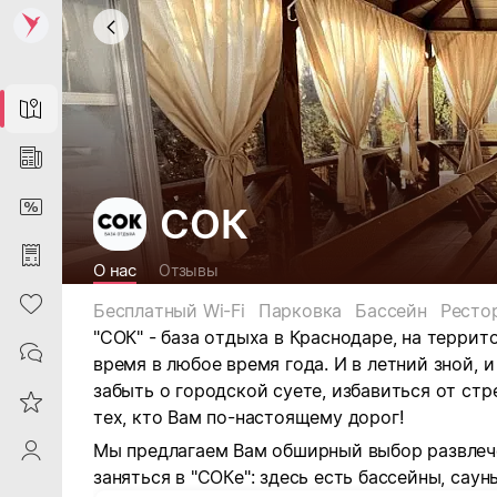
Map
News
DiscountCard
СОК
Purchases
О нас
Отзывы
Heart
Бесплатный Wi-Fi
Парковка
Бассейн
Ресто
"СОК" - база отдыха в Краснодаре, на терри
Contacts
время в любое время года. И в летний зной,
забыть о городской суете, избавиться от стр
Reviews
тех, кто Вам по-настоящему дорог!
Мы предлагаем Вам обширный выбор развлеч
ProfileSaby
заняться в "СОКе": здесь есть бассейны, саун