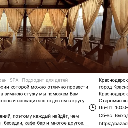
ран
SPA
Подходит для детей
Краснодарски
тории которой можно отлично провести
город Красн
 и в зимнюю стужу мы поможем Вам
Краснодарски
ессов и насладиться отдыхом в кругу
Староминская
Пн-Пт
10:00
Сб-Вс
Выхо
ений, поэтому каждый найдёт, чем
ы, беседки, кафе-бар и многое другое.
https://baza