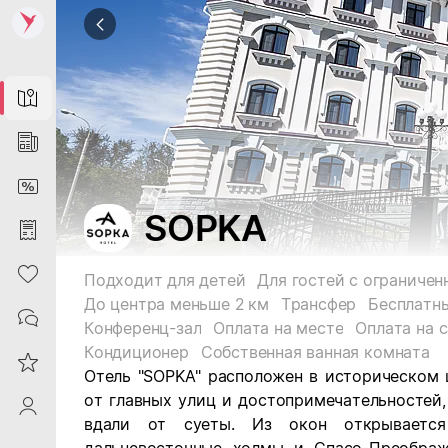
Map
News
DiscountCard
SOPKA
Purchases
Heart
Подходит для детей
До центра меньше 2 км
Трансфер
Бесплатны
Contacts
Конференц-зал
Оплата на месте
Оплата на 
Кондиционер
Собственная ванная комната
Reviews
Отель "SOPKA" расположен в историческом 
от главных улиц и достопримечательностей,
ProfileSaby
вдали от суеты. Из окон открываетс