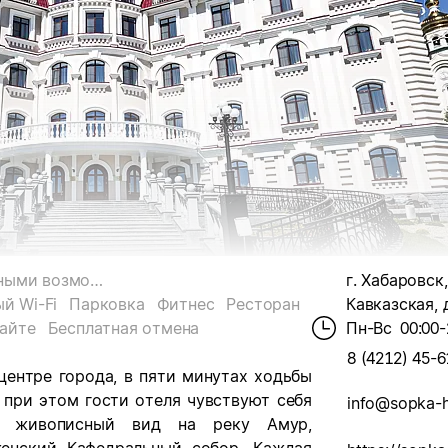
Для гостей с ограниченными возможностями
г. Хабаровск,
й Wi-Fi
Парковка
Фитнес
Ресторан
Кавказская, д
сайте
Бесплатная отмена
Пн-Вс
00:00-
8 (4212) 45-6
центре города, в пяти минутах ходьбы
 при этом гости отеля чувствуют себя
info@sopka-h
я живописный вид на реку Амур,