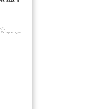
-hotel.com
KA),
 Хабаровск, ул.