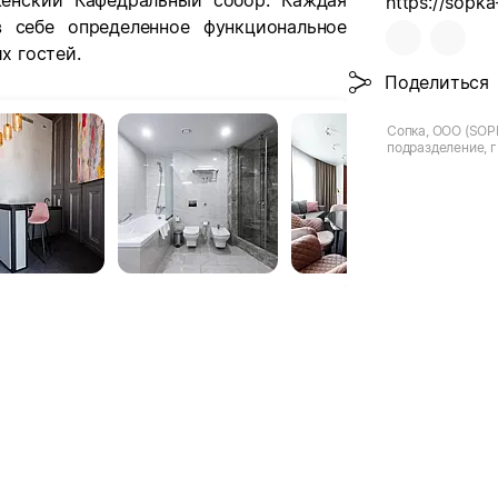
енский Кафедральный собор. Каждая
https://sopka
 себе определенное функциональное
х гостей.
Поделиться
Сопка, ООО (SOP
подразделение, г.
Кавказская, д.20