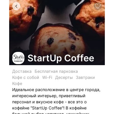
StartUp Coffee
Доставка
Бесплатная парковка
Кофе с собой
Wi-Fi
Десерты
Завтраки
Кофе
Идеальное расположение в центре города,
интересный интерьер, приветливый
персонал и вкусное кофе - все это о
кофейне "StartUp Coffee"! В кофейне