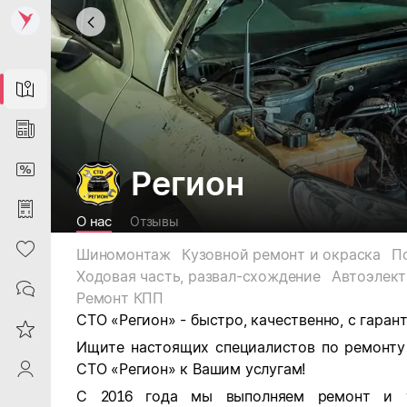
Map
News
DiscountCard
Регион
Purchases
О нас
Отзывы
Heart
Шиномонтаж
Кузовной ремонт и окраска
П
Ходовая часть, развал-схождение
Автоэлект
Contacts
Ремонт КПП
СТО «Регион» - быстро, качественно, с гарант
Reviews
Ищите настоящих специалистов по ремонту
ProfileSaby
СТО «Регион» к Вашим услугам!
С 2016 года мы выполняем ремонт и те