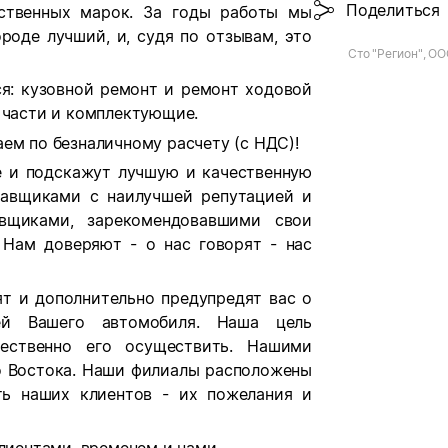
Поделиться
ественных марок. За годы работы мы
роде лучший, и, судя по отзывам, это
Сто "Регион", О
я: кузовной ремонт и ремонт ходовой
 части и комплектующие.
ем по безналичному расчету (с НДС)!
 и подскажут лучшую и качественную
тавщиками с наилучшей репутацией и
вщиками, зарекомендовавшими свои
 Нам доверяют - о нас говорят - нас
т и дополнительно предупредят вас о
ей Вашего автомобиля. Наша цель
ественно его осуществить. Нашими
го Востока. Наши филиалы расположены
ть наших клиентов - их пожелания и
клиентами, временем и нами.