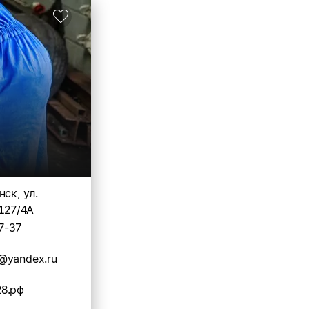
нск, ул.
 127/4А
7-37
@yandex.ru
8.рф