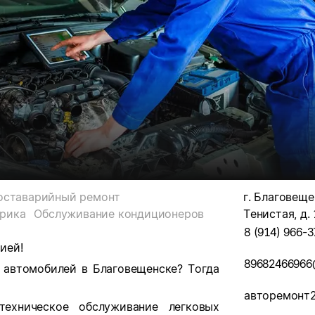
оставарийный ремонт
г. Благовеще
рика
Обслуживание кондиционеров
Тенистая, д.
8 (914) 966-3
ией!
89682466966
 автомобилей в Благовещенске? Тогда
авторемонт2
хническое обслуживание легковых