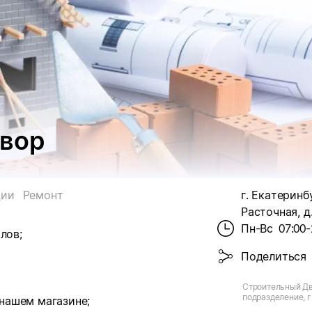
вор
ции
Ремонт
г. Екатеринбу
Расточная, д
Пн-Вс
07:00-
лов;
Поделиться
Строительный Дв
подразделение, г
 нашем магазине;
ул. Расточная