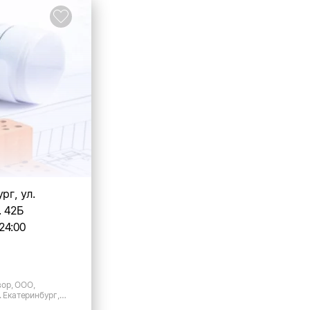
рг, ул.
. 42Б
24:00
ор, ООО,
. Екатеринбург,