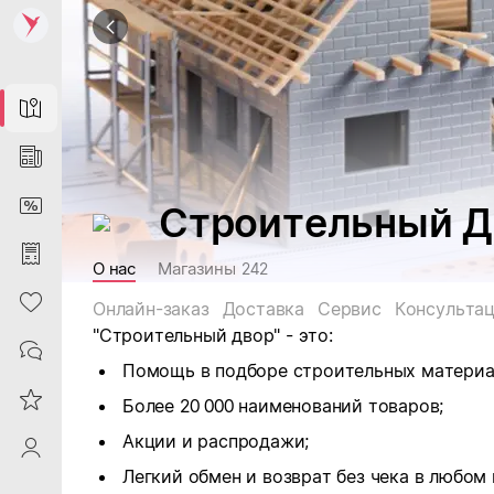
Map
News
DiscountCard
Строительный Д
Purchases
О нас
Магазины
242
Heart
Онлайн-заказ
Доставка
Сервис
Консульта
"Строительный двор" - это:
Contacts
Помощь в подборе строительных материа
Reviews
Более 20 000 наименований товаров;
Акции и распродажи;
ProfileSaby
Легкий обмен и возврат без чека в любом