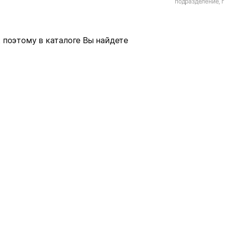
подразделение, г
17-й мкр.
 поэтому в каталоге Вы найдете