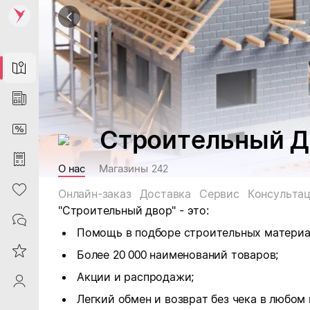
Map
News
DiscountCard
Строительный Д
Purchases
О нас
Магазины
242
Heart
Онлайн-заказ
Доставка
Сервис
Консульта
"Строительный двор" - это:
Contacts
Помощь в подборе строительных материа
Reviews
Более 20 000 наименований товаров;
Акции и распродажи;
ProfileSaby
Легкий обмен и возврат без чека в любом