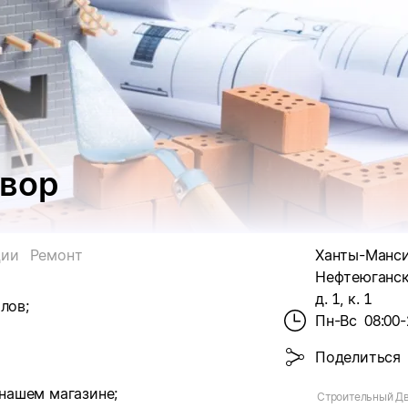
вор
ции
Ремонт
Ханты-Мансий
Нефтеюганск,
д. 1, к. 1
лов;
Пн-Вс
08:00-
Поделиться
 нашем магазине;
Строительный Дв