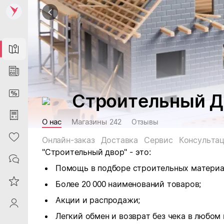
Map
News
DiscountCard
Строительный Д
Purchases
О нас
Магазины
242
Отзывы
Heart
Онлайн-заказ
Доставка
Сервис
Консульта
"Строительный двор" - это:
Contacts
Помощь в подборе строительных материа
Reviews
Более 20 000 наименований товаров;
Акции и распродажи;
ProfileSaby
Легкий обмен и возврат без чека в любом