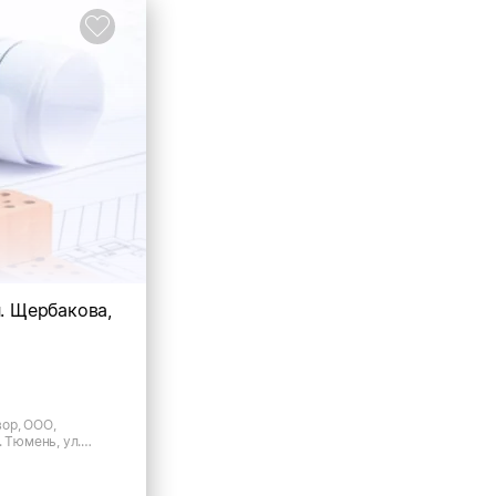
л. Щербакова,
ор, ООО,
. Тюмень, ул.