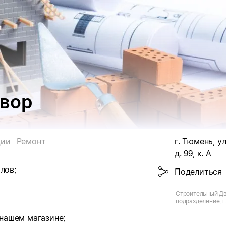
вор
ции
Ремонт
г. Тюмень, у
д. 99, к. А
лов;
Поделиться
Строительный Дв
подразделение, г
Щербакова
 нашем магазине;