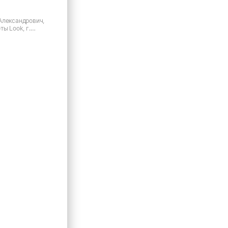
Александрович,
ты Look, г.
ский пр-кт