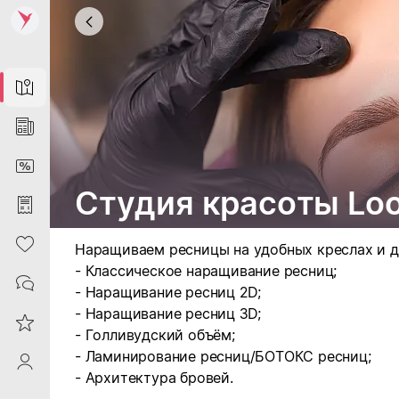
Map
News
DiscountCard
Студия красоты Lo
Purchases
Heart
Наращиваем ресницы на удобных креслах и д
- Классическое наращивание ресниц;
Contacts
- Наращивание ресниц 2D;
- Наращивание ресниц 3D;
Reviews
- Голливудский объём;
- Ламинирование ресниц/БОТОКС ресниц;
ProfileSaby
- Архитектура бровей.