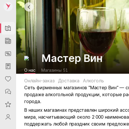
Map
News
DiscountCard
Мастер Вин
Purchases
О нас
Магазины
51
Heart
Онлайн-заказ
Доставка
Алкоголь
Сеть фирменных магазинов "Мастер Вин" — с
Contacts
продаже алкогольной продукции, которые ра
города.
Reviews
В наших магазинах представлен широкий асс
мира, насчитывающий около 2 000 наименова
ProfileSaby
поддержать любой праздник своим предложе