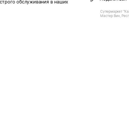
ыстрого обслуживания в наших
Супермаркет "Ка
Мастер Вин, Респ
с. Михайловка