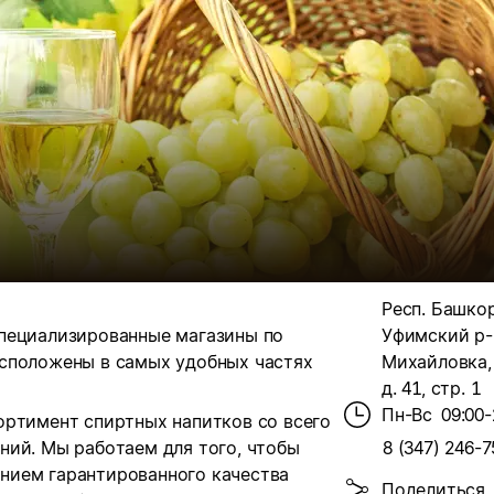
Респ. Башко
пециализированные магазины по
Уфимский р-н
сположены в самых удобных частях
Михайловка, 
д. 41, стр. 1
Пн-Вс
09:00-
ортимент спиртных напитков со всего
ний. Мы работаем для того, чтобы
8 (347) 246-7
нием гарантированного качества
Поделиться