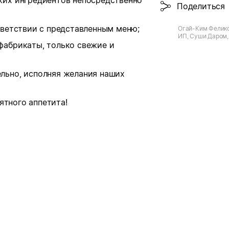
жих ингредиентов непосредственно
Поделиться
тветствии с представленным меню;
Огай-Ким Феликс
ИП, Суши Даром, 
фабрикаты, только свежие и
Советской Арми
льно, исполняя желания наших
ятного аппетита!