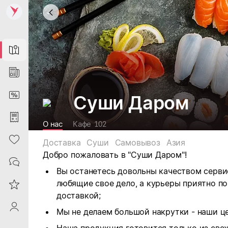
Map
News
DiscountCard
Суши Даром
Purchases
О нас
Кафе
102
Heart
Доставка
Суши
Самовывоз
Азия
Добро пожаловать в "Суши Даром"!
Contacts
Вы останетесь довольны качеством сервис
любящие свое дело, а курьеры приятно п
Reviews
доставкой;
ProfileSaby
Мы не делаем большой накрутки - наши ц