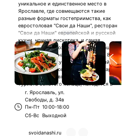
уникальное и единственное место в
Ярославле, где совмещаются такие
разные форматы гостеприимства, как
евростоловая "Свои да Наши", ресторан
"Свои да Наши" европейской и русской
кухни, ночная дискотека, и самая
вкусная и эксклюзивная часть – "Наша
Пивоварня", где на протяжении уже 8
лет мы варим вкуснейший домашний
крафт трех сортов. Ресторан-пивоварня
"Свои да Наши" входит в Паспорт
туриста Золотого кольца, находится в
центральной части города, обладает
г. Ярославль, ул.
удобной парковкой, большим залом на
Свободы, д. 34в
300 персон, стильным залом караоке на
Пн-Пт
10:00-18:00
40 персон с профессиональной
Сб-Вс
Выходной
звуковой системой AST.
Каждый день в нашем календаре
svoidanashi.ru