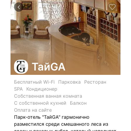
ТайGA
Бесплатный Wi-Fi
Парковка
Ресторан
SPA
Кондиционер
Собственная ванная комната
С собственной кухней
Балкон
Оплата на сайте
Парк-отель "ТайGA" гармонично
разместился среди смешанного леса из