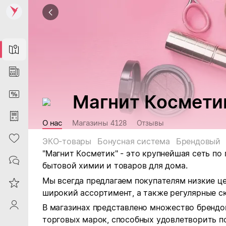
Map
News
DiscountCard
Магнит Космети
Purchases
О нас
Магазины
4128
Отзывы
Heart
ЭКО-товары
Бонусная система
Брендовый
"Магнит Косметик" - это крупнейшая сеть по
Contacts
бытовой химии и товаров для дома.
Мы всегда предлагаем покупателям низкие ц
Reviews
широкий ассортимент, а также регулярные ск
ProfileSaby
В магазинах представлено множество брендо
торговых марок, способных удовлетворить п