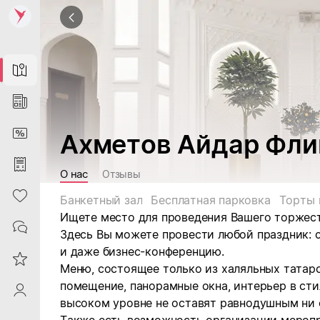
Map
News
DiscountCard
Ахметов Айдар Фли
Purchases
О нас
Отзывы
Heart
Банкетный зал
Бесплатная парковка
Торты 
Ищете место для проведения Вашего торжества
Contacts
Здесь Вы можете провести любой праздник: с
и даже бизнес-конференцию.
Reviews
Меню, состоящее только из халяльных татар
помещение, панорамные окна, интерьер в сти
ProfileSaby
высоком уровне не оставят равнодушным ни 