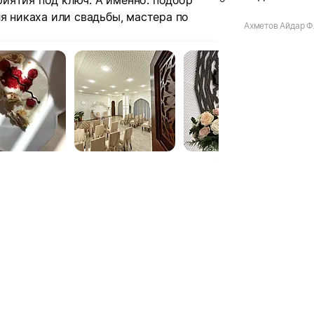
иятия под ключ. А именно: подбор
я никаха или свадьбы, мастера по
Ахметов Айдар Ф