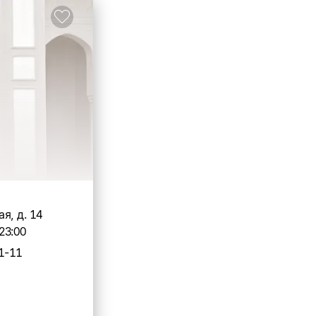
я, д. 14
23:00
1-11