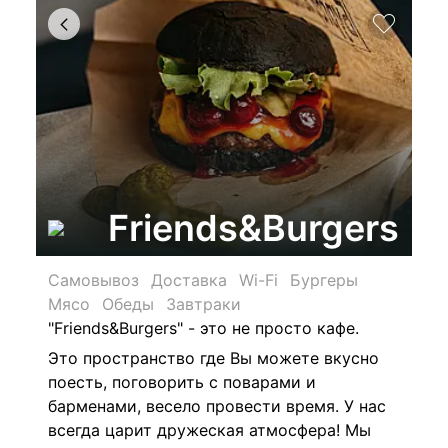
Friends&Burgers
Самовывоз
Доставка
Wi-Fi
Бургеры
Мясо
Обеды
Завтраки
"Friends&Burgers" - это не просто кафе.
Это пространство где Вы можете вкусно
поесть, поговорить с поварами и
барменами, весело провести время.
У нас
всегда царит дружеская атмосфера! Мы