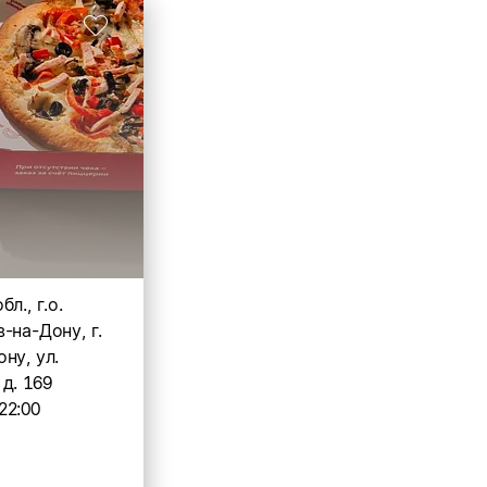
л., г.о.
-на-Дону, г.
ну, ул.
д. 169
22:00