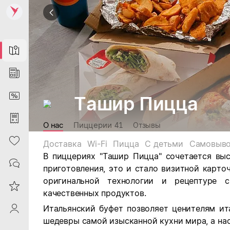
Map
News
DiscountCard
Ташир Пицца
Purchases
О нас
Пиццерии
41
Отзывы
Heart
Доставка
Wi-Fi
Пицца
С детьми
Самовыв
В пиццериях "Ташир Пицца" сочетается вы
Contacts
приготовления, это и стало визитной карточ
оригинальной технологии и рецептуре 
Reviews
качественных продуктов.
Итальянский буфет позволяет ценителям ит
ProfileSaby
шедевры самой изысканной кухни мира, а н