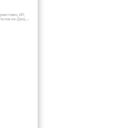
рнестович, ИП,
Ростов-на-Дону,
д.169