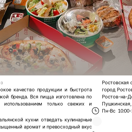
оз
Ростовская об
сокое качество продукции и быстрота
город Ростов
кой бренда. Вся пицца изготовлена по
Ростов-на-До
с использованием только свежих и
Пушкинская, 
Пн-Вс
10:00-
альянской кухни отведать кулинарные
асыщенный аромат и превосходный вкус