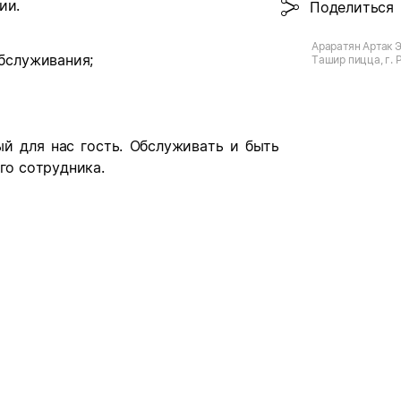
ии.
Поделиться
Араратян Артак Э
бслуживания;
Ташир пицца, г. 
ул. Пушкинская, 
й для нас гость. Обслуживать и быть
го сотрудника.