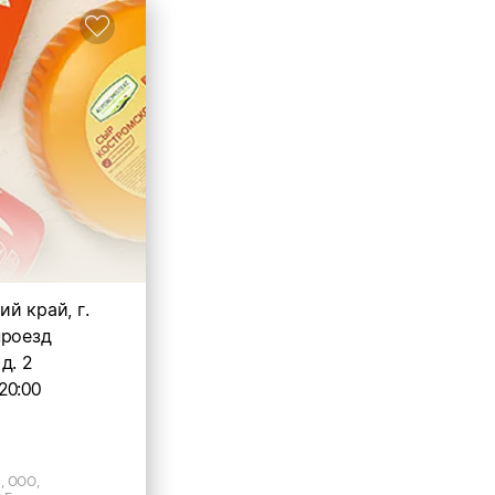
й край, г.
проезд
д. 2
20:00
, ООО,