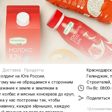
Доставка
Продукты
Краснодарски
олдинг на Юге России.
Геленджик, 
этому мы не обращаемся к сторонним
Строителей, 
ажение к земле и землякам в
Пн-Вс
08:00-
т колбас и мясных консервов до круп,
Поделиться
ка у нас построены так, чтобы
равинку, каждое зёрнышко, каждую
ТД Агрокомплекс