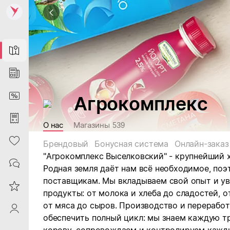
Map
News
DiscountCard
Агрокомплекс
Purchases
О нас
Магазины
539
Heart
Брендовый
Бонусная система
Онлайн-заказ
"Агрокомплекс Выселковский" - крупнейший х
Contacts
Родная земля даёт нам всё необходимое, по
поставщикам. Мы вкладываем свой опыт и ув
Reviews
продукты: от молока и хлеба до сладостей, о
от мяса до сыров. Производство и переработ
ProfileSaby
обеспечить полный цикл: мы знаем каждую т