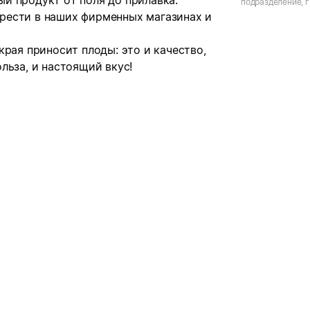
й продукт от поля до прилавка.
подразделение, г
Строителей
рести в наших фирменных магазинах и
края приносит плоды: это и качество,
льза, и настоящий вкус!