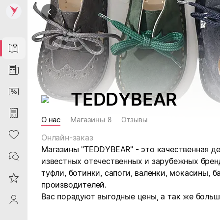
Map
News
DiscountCard
TEDDYBEAR
Purchases
О нас
Магазины
8
Отзывы
Heart
Онлайн-заказ
Магазины "TEDDYBEAR" - это качественная де
Contacts
известных отечественных и зарубежных брен
туфли, ботинки, сапоги, валенки, мокасины, 
Reviews
производителей.
Вас порадуют выгодные цены, а так же больш
ProfileSaby