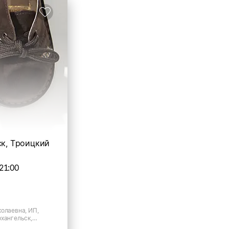
ск, Троицкий
21:00
колаевна, ИП,
рхангельск,