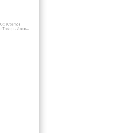
ООО (Cosmos
e Taste, г. Ижевск,
5