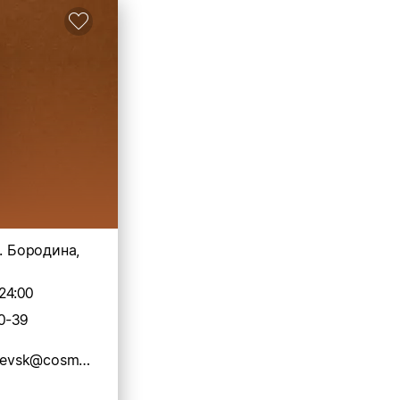
л. Бородина,
24:00
0-39
restaurant.izhevsk@cosmoshotels.ru