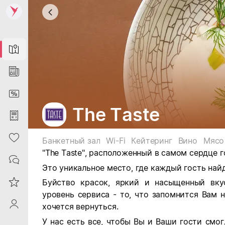
Map
News
DiscountCard
The Taste
Purchases
Heart
Банкетный зал
Wi-Fi
Кейтеринг
Вино
Мясо
"The Taste", расположенный в самом сердце г
Contacts
Это уникальное место, где каждый гость найд
Reviews
Буйство красок, яркий и насыщенный вку
уровень сервиса - то, что запомнится Вам на
ProfileSaby
хочется вернуться.
У нас есть все, чтобы Вы и Ваши гости смог