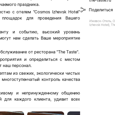
the-taste.ru
чаемого праздника.
Поделиться
стно с отелем "Cosmos Izhevsk Hotel"
 площадок для проведения Вашего
Ижевск-Отель, 
Izhevsk Hotel), Th
ул. Бородина, д.2
енту и событию, высокий уровень
омогут нам сделать Ваше мероприятие
служивание от ресторана "The Taste".
роприятия и определиться с местом
т наш персонал.
ептам из свежих, экологически чистых
 многоступенчатый контроль качества
живому и непринужденному общению
ый для каждого клиента, удивит всех