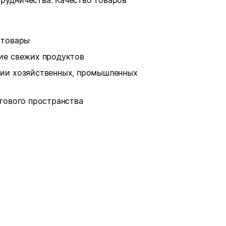
рудничества. Качество товаров
 товары
ие свежих продуктов
рии хозяйственных, промышленных
ргового пространства
в