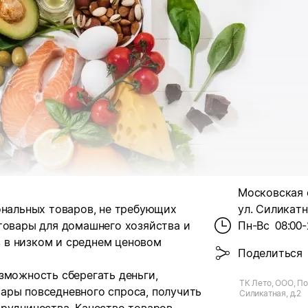
Московская о
ональных товаров, не требующих
ул. Силикатна
товары для домашнего хозяйства и
Пн-Вс
08:00-
 в низком и среднем ценовом
Поделиться
зможность сберегать деньги,
ТК Лето, ООО, Поб
ары повседневного спроса, получить
Силикатная, д.2