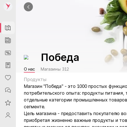
Map
News
DiscountCard
Победа
Purchases
О нас
Магазины
312
Heart
Продукты
Магазин "Победа" - это 1000 простых функци
Contacts
потребительского опыта: продукты питания, 
отдельные категории промышленных товаров
Reviews
сегменте.
Цель магазина - предоставить покупателю во
ProfileSaby
приобретая жизненно важные продукты и тов