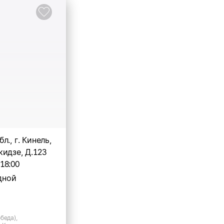
л., г. Кинель,
идзе, Д.123
-18:00
дной
беда),