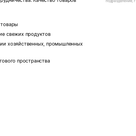
рудничества. Качество товаров
подразделение, г.
Орджоникидзе, д
 товары
ие свежих продуктов
рии хозяйственных, промышленных
ргового пространства
в