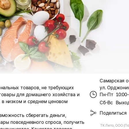
Самарская об
ональных товаров, не требующих
ул. Орджоник
товары для домашнего хозяйства и
Пн-Пт
10:00
 в низком и среднем ценовом
Сб-Вс
Выхо
Поделиться
зможность сберегать деньги,
ары повседневного спроса, получить
ТК Лето, ООО (По