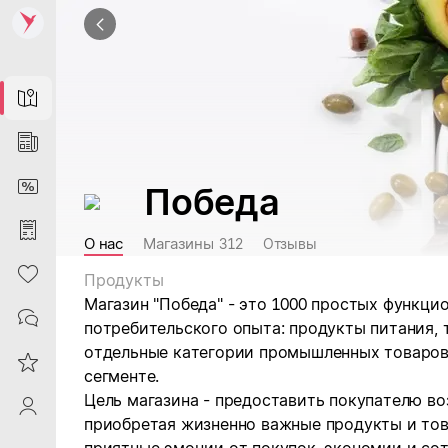
Map
News
DiscountCard
Победа
Purchases
О нас
Магазины
312
Отзывы
Heart
Продукты
Магазин "Победа" - это 1000 простых функци
Contacts
потребительского опыта: продукты питания, 
отдельные категории промышленных товаров
Reviews
сегменте.
Цель магазина - предоставить покупателю во
ProfileSaby
приобретая жизненно важные продукты и тов