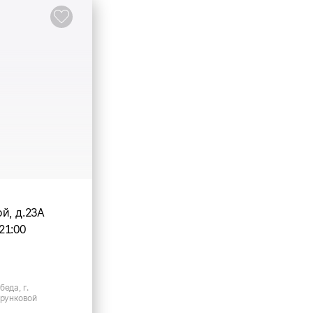
й, д.23А
21:00
беда, г.
орунковой