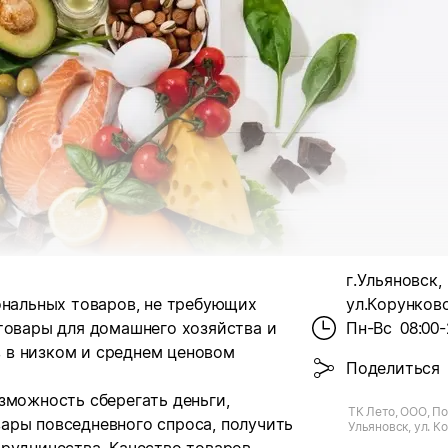
г.Ульяновск,
ональных товаров, не требующих
ул.Корунково
товары для домашнего хозяйства и
Пн-Вс
08:00-
 в низком и среднем ценовом
Поделиться
зможность сберегать деньги,
ТК Лето, ООО, По
ары повседневного спроса, получить
Ульяновск, ул. К