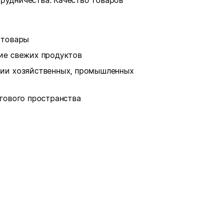
рудничества. Качество товаров
 товары
ие свежих продуктов
рии хозяйственных, промышленных
ргового пространства
в