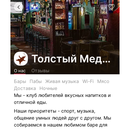
Толстый Медведь
Отзывы
О нас
Бары
Пабы
Живая музыка
Wi-Fi
Мясо
Доставка
Ночные
Мы - клуб любителей вкусных напитков и
отличной еды.
Наши приоритеты - спорт, музыка,
общение умных людей друг с другом. Мы
собираемся в нашем любимом баре для