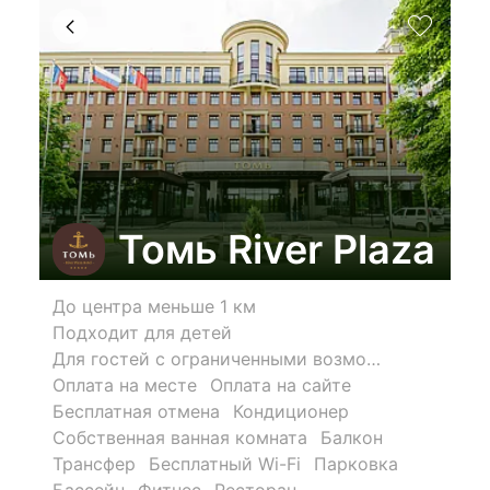
Томь River Plaza
До центра меньше 1 км
Подходит для детей
Для гостей с ограниченными возможностями
Оплата на месте
Оплата на сайте
Бесплатная отмена
Кондиционер
Собственная ванная комната
Балкон
Трансфер
Бесплатный Wi-Fi
Парковка