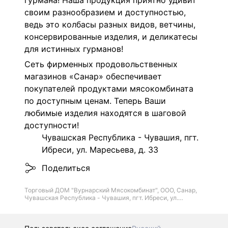
гурмана! Наша продукция приятно удивит
своим разнообразием и доступностью,
ведь это колбасы разных видов, ветчины,
консервированные изделия, и деликатесы
для истинных гурманов!
Сеть фирменных продовольственных
магазинов «Санар» обеспечивает
покупателей продуктами мясокомбината
по доступным ценам. Теперь Ваши
любимые изделия находятся в шаговой
доступности!
Чувашская Республика - Чувашия, пгт.
Ибреси, ул. Маресьева, д. 33
Поделиться
Торговый ДОМ "Вурнарский Мясокомбинат", ООО, Санар,
Чувашская Республика - Чувашия, пгт. Ибреси, ул.
Маресьева, д.33