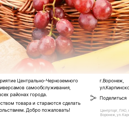
приятие Центрально-Черноземного
г.Воронеж,
универсамов самообслуживания,
ул.Карпинско
сех районах города.
Поделиться
еством товара и стараются сделать
вольствием.
Добро пожаловать!
Центрторг, ПАО, 
Воронеж, ул. Кар