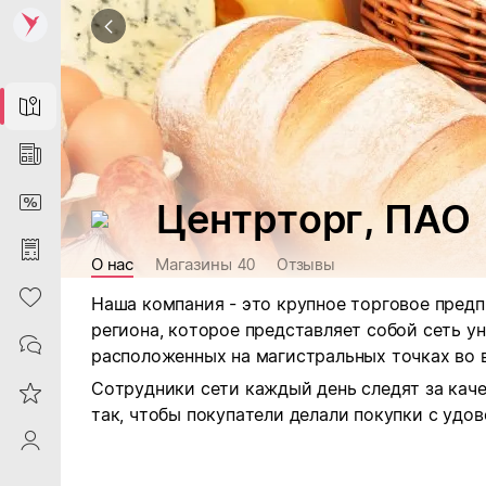
Map
News
DiscountCard
Центрторг, ПАО
Purchases
О нас
Магазины
40
Отзывы
Heart
Наша компания - это крупное торговое пред
региона, которое представляет собой сеть 
Contacts
расположенных на магистральных точках во в
Сотрудники сети каждый день следят за кач
Reviews
так, чтобы покупатели делали покупки с удо
ProfileSaby