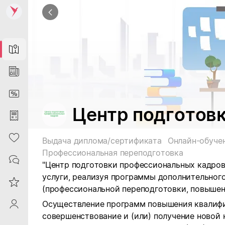
Map
News
DiscountCard
Центр подготов
Purchases
Heart
Выдача диплома/сертификата
Онлайн-обуче
Профессиональная переподготовка
Contacts
"Центр подготовки профессиональных кадров
услуги, реализуя программы дополнительног
Reviews
(профессиональной переподготовки, повышен
Осуществление программ повышения квали
ProfileSaby
совершенствование и (или) получение новой