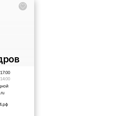
дров
-17:00
14:00
дной
.ru
4.рф