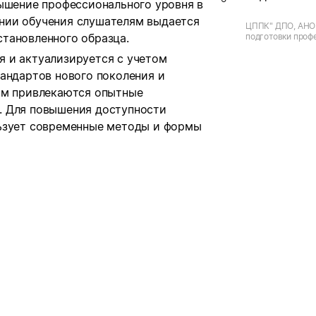
вышение профессионального уровня в
нии обучения слушателям выдается
ЦППК" ДПО, АНО
тановленного образца.
подготовки проф
кадров)
 и актуализируется с учетом
андартов нового поколения и
мм привлекаются опытные
. Для повышения доступности
льзует современные методы и формы