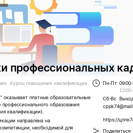
ки профессиональных ка
ние
Курсы повышения квалификации
Пн-Пт
09:00
13:00
-
" оказывает платные образовательные
Сб-Вс
Выхо
о профессионального образования
cppk74@mail
ия квалификации).
https://цппк7
фикации
направлена на
 компетенции, необходимой для
Поделиться