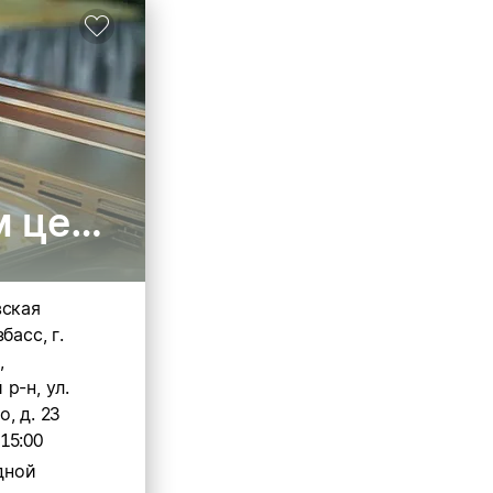
 ценам.
вская
басс, г.
,
р-н, ул.
, д. 23
-15:00
дной