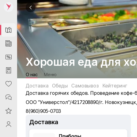
Map
News
DiscountCard
Хорошая еда для х
Purchases
О нас
Меню
Heart
Доставка
Обеды
Самовывоз
Кейтеринг
Доставка горячих обедов. Проведение кофе-
Contacts
ООО "Универстол"/
4217208890/
г. Новокузнецк,
Reviews
8(960)905-0703
Доставка
ProfileSaby
Приборы