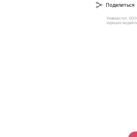
Поделиться
Универстол, ООО
хороших людей п
ценам.)