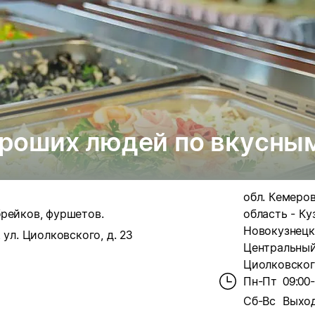
ороших людей по вкусным
обл. Кемеро
брейков, фуршетов.
область - Куз
Новокузнецк
 ул. Циолковского, д. 23
Центральный 
Циолковского
Пн-Пт
09:00
Сб-Вс
Выхо