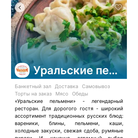
Уральские пельме
Банкетный зал
Доставка
Самовывоз
Торты на заказ
Мясо
Обеды
«Уральские пельмени» - легендарный
ресторан. Для дорогого гостя - широкий
ассортимент традиционных русских блюд:
вареники, блины, пельмени, каши,
холодные закуски, свежая сдоба, румяные