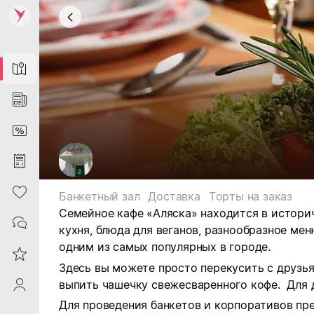
Map
News
DiscountCard
Purchases
Heart
Банкетный зал
Доставка
Торты на заказ
Семейное кафе «Аляска» находится в историч
Contacts
кухня, блюда для веганов, разнообразное ме
одним из самых популярных в городе.
Reviews
Здесь вы можете просто перекусить с друзья
выпить чашечку свежесваренного кофе. Для 
ProfileSaby
Для проведения банкетов и корпоративов пр