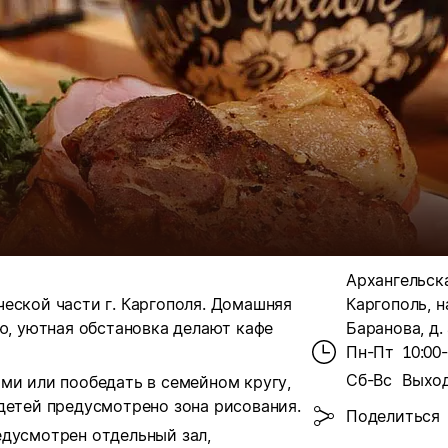
Архангельская
еской части г. Каргополя. Домашняя
Каргополь, н
ню, уютная обстановка делают кафе
Баранова, д.
Пн-Пт
10:00
Сб-Вс
Выхо
ми или пообедать в семейном кругу,
детей предусмотрено зона рисования.
Поделиться
едусмотрен отдельный зал,