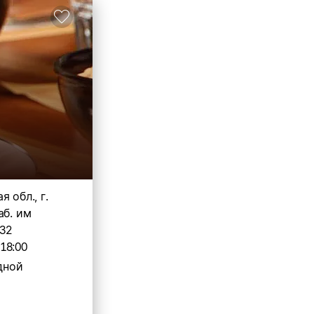
 обл., г.
аб. им
 32
-18:00
дной