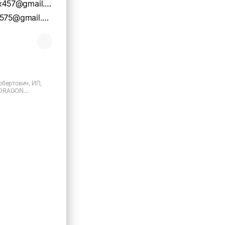
viktor.chernyx457@gmail.com
denisgubarev575@gmail.com
обертович, ИП,
 DRAGON
ок дом 2, г.
й пер.