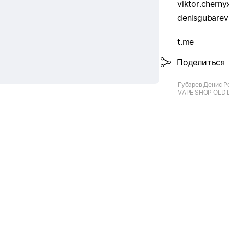
t.me
Поделиться
Губарев Денис Р
VAPE SHOP OLD
Фабричный переул
Озёры, Фабричны