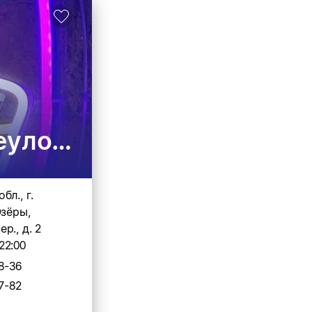
улок дом 2
бл., г.
Озёры,
р., д. 2
22:00
8-36
7-82