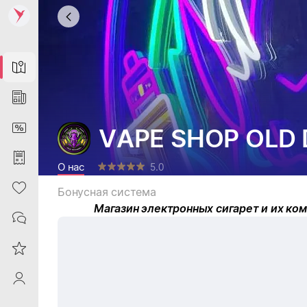
Map
News
DiscountCard
VAPE SHOP OLD 
Purchases
О нас
5.0
Heart
Бонусная система
Магазин электронных сигарет и их ком
Contacts
Reviews
ProfileSaby