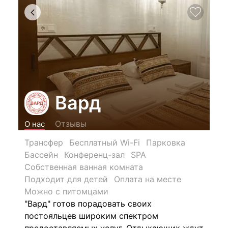
Вард
Отзывы
О нас
Трансфер
Бесплатный Wi-Fi
Парковка
Бассейн
Конференц-зал
SPA
Собственная ванная комната
Подходит для детей
Оплата на месте
Можно с питомцами
"Вард" готов порадовать своих
постояльцев широким спектром