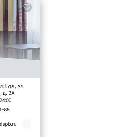
ербург, ул.
 д. 3А
24:00
1-88
elspb.ru