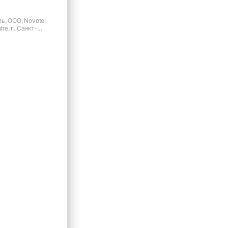
ь, ООО, Novotel
tre, г. Санкт-
аяковского, д.3А