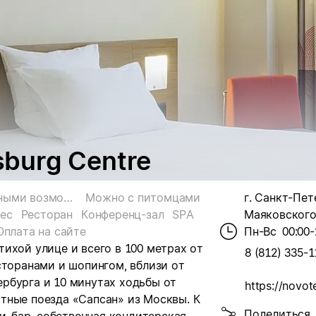
sburg Centre
Для гостей с ограниченными возможностями
Можно с питомцами
г. Санкт-Пет
ес
Ресторан
Конференц-зал
SPA
Маяковского,
Оплата на сайте
Пн-Вс
00:00-
 тихой улице и всего в 100 метрах от
8 (812) 335-1
сторанами и шопингом, вблизи от
рбурга и 10 минутах ходьбы от
https://novot
тные поезда «Сапсан» из Москвы. К
Поделиться