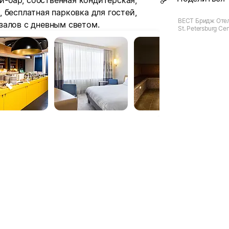
би-бар, собственная кондитерская,
 бесплатная парковка для гостей,
ВЕСТ Бридж Отел
залов с дневным светом.
St. Petersburg Cen
Петербург, ул. М