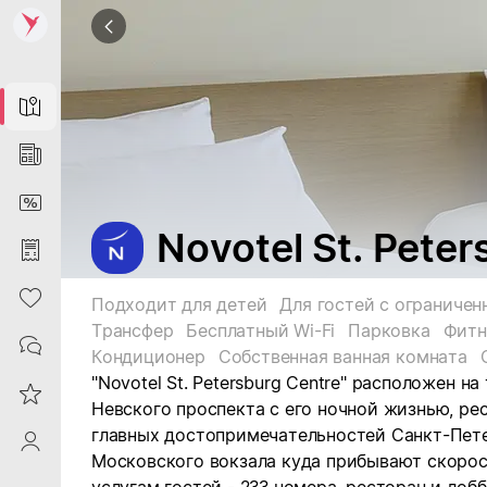
Map
News
DiscountCard
Novotel St. Peter
Purchases
Heart
Подходит для детей
Трансфер
Бесплатный Wi-Fi
Парковка
Фитн
Contacts
Кондиционер
Собственная ванная комната
"Novotel St. Petersburg Centre" расположен на
Reviews
Невского проспекта с его ночной жизнью, ре
главных достопримечательностей Санкт-Пете
ProfileSaby
Московского вокзала куда прибывают скорос