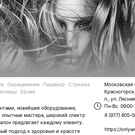
аж
Окрашивание
Педикюр
Стрижка
Московская о
есницы
Брови
Красногорск
п., ул. Лесная
Пн-Вс
09:00-
нтами, новейшее оборудование,
, опытные мастера, широкий спектр
8 (977) 805-0
салон предлагает каждому клиенту.
https://onlyw
вый подход к здоровью и красоте