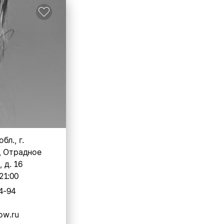
бл., г.
, Отрадное
, д. 16
21:00
4-94
ow.ru