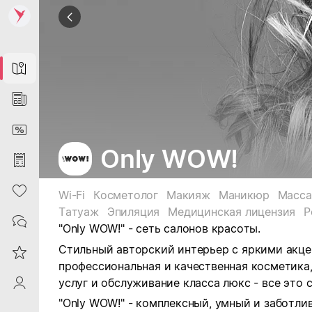
Map
News
DiscountCard
Only WOW!
Purchases
Heart
Wi-Fi
Косметолог
Макияж
Маникюр
Масс
Татуаж
Эпиляция
Медицинская лицензия
Р
Contacts
"Only WOW!" -
сеть салонов красоты
.
Стильный авторский интерьер с яркими акце
Reviews
профессиональная и качественная косметика
услуг и обслуживание класса люкс - все это 
ProfileSaby
"Only WOW!" - комплексный, умный и заботли