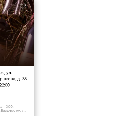
к, ул.
ршкова, д. 38
22:00
ан, ООО,
. Владивосток, ул.
ва, д.38