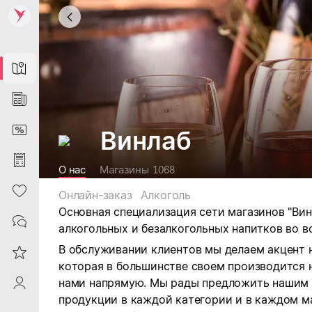
Map
News
DiscountCard
Винлаб
Purchases
О нас
Магазины
1068
Heart
Онлайн-заказ
Алкоголь
Основная специализация сети магазинов "Ви
Contacts
алкогольных и безалкогольных напитков во в
В обслуживании клиентов мы делаем акцент 
Reviews
которая в большинстве своем производится 
нами напрямую. Мы рады предложить нашим
ProfileSaby
продукции в каждой категории и в каждом м