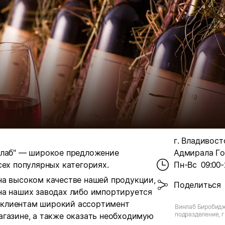
г. Владивосто
нлаб" — широкое предложение
Адмирала Го
сех популярных категориях.
Пн-Вс
09:00-
на высоком качестве нашей продукции,
Поделиться
на наших заводах либо импортируется
 клиентам широкий ассортимент
Винлаб Биробидж
подразделение, г
агазине, а также оказать необходимую
Адмирала Горшко