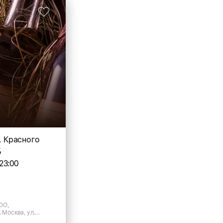
л. Красного
Б
23:00
ОО,
 Москва, ул.
д.16Б