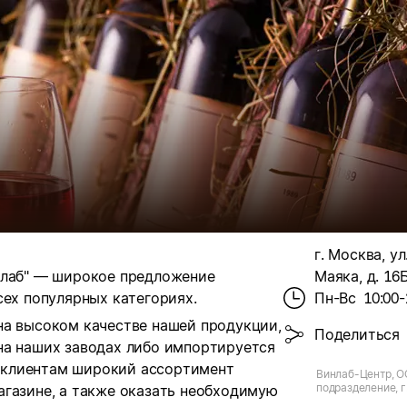
г. Москва, у
нлаб" — широкое предложение
Маяка, д. 16
сех популярных категориях.
Пн-Вс
10:00-
на высоком качестве нашей продукции,
Поделиться
на наших заводах либо импортируется
 клиентам широкий ассортимент
Винлаб-Центр, О
подразделение, г.
агазине, а также оказать необходимую
Красного Маяка, 