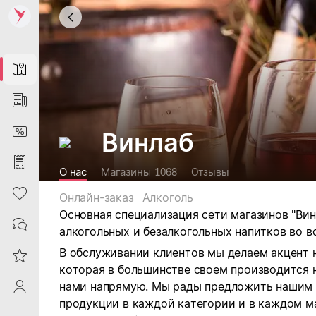
Map
News
DiscountCard
Винлаб
Purchases
О нас
Магазины
1068
Отзывы
Heart
Онлайн-заказ
Алкоголь
Основная специализация сети магазинов "Ви
Contacts
алкогольных и безалкогольных напитков во в
В обслуживании клиентов мы делаем акцент 
Reviews
которая в большинстве своем производится 
нами напрямую. Мы рады предложить нашим
ProfileSaby
продукции в каждой категории и в каждом м