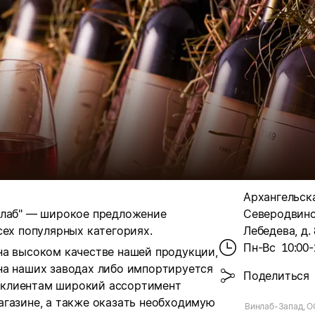
Архангельская
нлаб" — широкое предложение
Северодвинск
сех популярных категориях.
Лебедева, д. 
Пн-Вс
10:00-
на высоком качестве нашей продукции,
на наших заводах либо импортируется
Поделиться
 клиентам широкий ассортимент
агазине, а также оказать необходимую
Винлаб-Запад, О