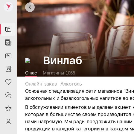
Map
News
DiscountCard
Винлаб
Purchases
О нас
Магазины
1068
Heart
Онлайн-заказ
Алкоголь
Основная специализация сети магазинов "Ви
Contacts
алкогольных и безалкогольных напитков во в
В обслуживании клиентов мы делаем акцент 
Reviews
которая в большинстве своем производится 
нами напрямую. Мы рады предложить нашим
ProfileSaby
продукции в каждой категории и в каждом м