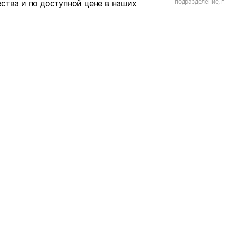
подразделение, г
ства и по доступной цене в наших
ул. Лебедева, д.8