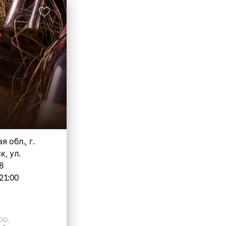
 обл., г.
, ул.
8
21:00
ОО,