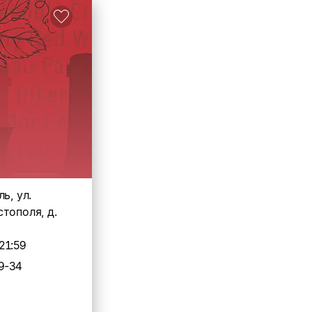
ь, ул.
тополя, д.
21:59
9-34