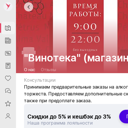
Map
News
DiscountCard
"Винотека" (магазин
Purchases
О нас
Отзывы
Heart
Консультации
Принимаем предварительные заказы на алко
Contacts
торжеств. Предоставляем дополнительные скид
также при предоплате заказа.
Reviews
ProfileSaby
Скидки до 5% и кешбэк до 3%
Наша программа лояльности