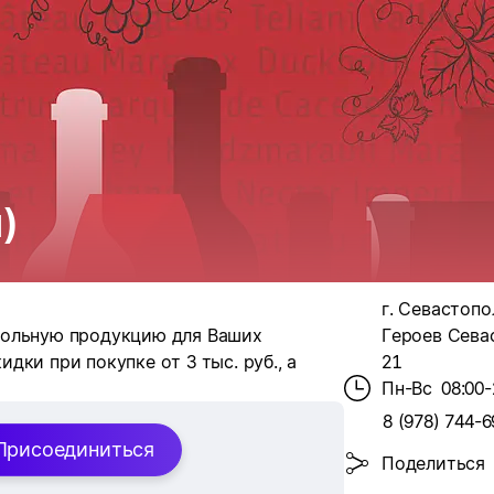
)
г. Севастопол
гольную продукцию для Ваших
Героев Севас
ки при покупке от 3 тыс. руб., а
21
Пн-Вс
08:00-
8 (978) 744-6
Присоединиться
Поделиться